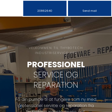
20862640
Send mail
VELKOMMEN TIL THYBOTECH
INDUSTRISERVICE APS
PROFESSIONEL
SERVICE OG
REPARATION
Få din pumpe til at fungere som ny med
professionel service og reparation fra
Thybotech Industriservice ApS.