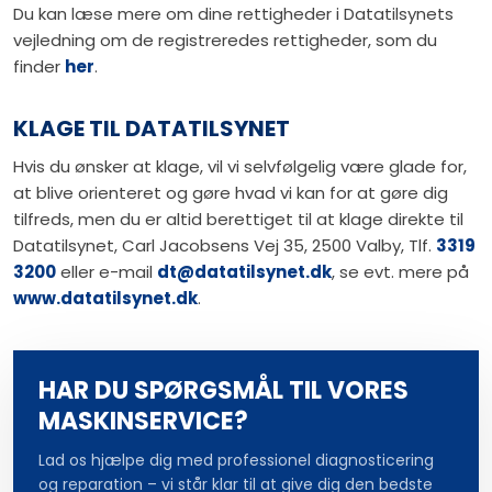
Du kan læse mere om dine rettigheder i Datatilsynets
vejledning om de registreredes rettigheder, som du
finder
her
.
KLAGE TIL DATATILSYNET
Hvis du ønsker at klage, vil vi selvfølgelig være glade for,
at blive orienteret og gøre hvad vi kan for at gøre dig
tilfreds, men du er altid berettiget til at klage direkte til
Datatilsynet, Carl Jacobsens Vej 35, 2500 Valby, Tlf.
3319
3200
eller e-mail
dt@datatilsynet.dk
, se evt. mere på
www.datatilsynet.dk
.
HAR DU SPØRGSMÅL TIL VORES
MASKINSERVICE?
Lad os hjælpe dig med professionel diagnosticering
og reparation – vi står klar til at give dig den bedste