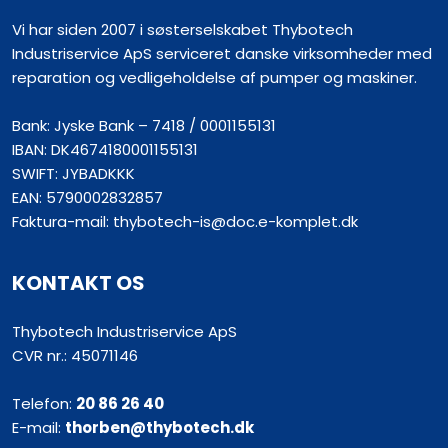
Vi har siden 2007 i søsterselskabet Thybotech
Industriservice ApS serviceret danske virksomheder med
reparation og vedligeholdelse af pumper og maskiner.​
Bank: Jyske Bank – 7418 / 0001155131
IBAN: DK4674180001155131
SWIFT: JYBADKKK
EAN: 5790002832857
Faktura-mail: thybotech-is@doc.e-komplet.dk
KONTAKT OS
Thybotech Industriservice ApS
CVR nr.: 45071146
Telefon:
20 86 26 40
E-mail:
thorben@thybotech.dk